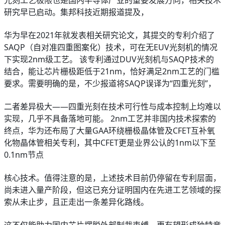
光刻工艺极限也是国内半导体产业的重要发展方向，相关技术
研究早已启动。集邦科技近期报道提及，
华为早在2021年就发表相关研究论文，其提交的专利介绍了
SAQP（自对准四重图案化）技术，可在无EUV光刻机的情况
下实现2nm级工艺。 该专利通过DUV光刻机与SAQP技术的
结合，能让芯片栅极距低于21nm，恰好满足2nm工艺的门槛
要求。需要明确的是，不少报道将SAQP误译为“四重光刻”，
二者差异极大——四重光刻在技术可行性与成本控制上均难以
实现，几乎不具备落地可能。 2nm工艺并非国内技术探索的
终点，华为还布局了大量GAA环绕栅极晶体管及CFET互补氧
化物晶体管相关专利，其中CFET更是业界公认的1nm以下至
0.1nm节点
核心技术。值得注意的是，上述技术目前仍停留在专利层面，
尚未进入量产阶段，但这已充分证明国内在先进工艺领域的探
索从未止步，且正走出一条差异化路线。