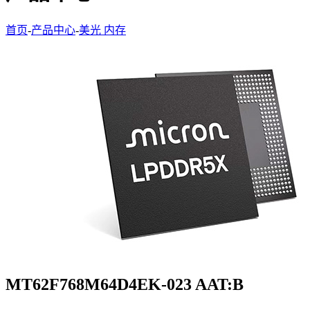
首页
-
产品中心
-
美光 内存
MT62F768M64D4EK-023 AAT:B