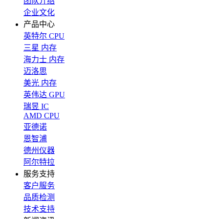
团队介绍
企业文化
产品中心
英特尔 CPU
三星 内存
海力士 内存
迈洛思
美光 内存
英伟达 GPU
瑞昱 IC
AMD CPU
亚德诺
恩智浦
德州仪器
阿尔特拉
服务支持
客户服务
品质检测
技术支持