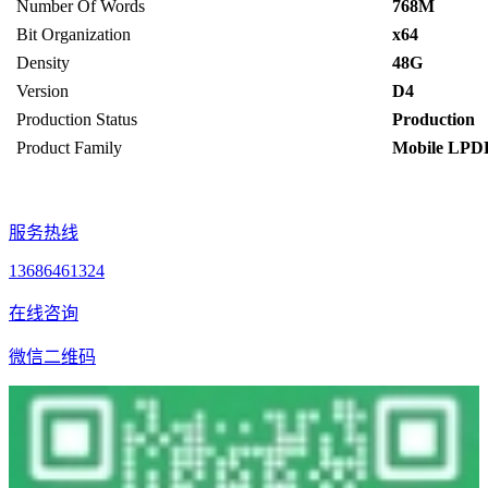
Number Of Words
768M
Bit Organization
x64
Density
48G
Version
D4
Production Status
Production
Product Family
Mobile LP
服务热线
13686461324
在线咨询
微信二维码