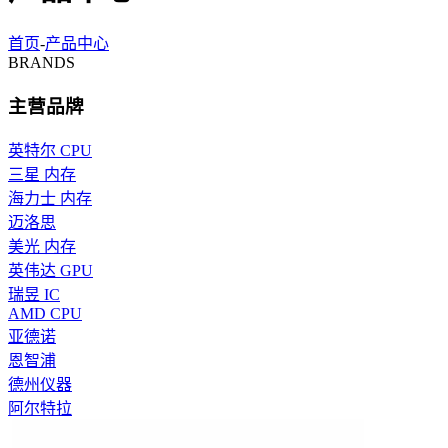
首页
-
产品中心
BRANDS
主营品牌
英特尔 CPU
三星 内存
海力士 内存
迈洛思
美光 内存
英伟达 GPU
瑞昱 IC
AMD CPU
亚德诺
恩智浦
德州仪器
阿尔特拉