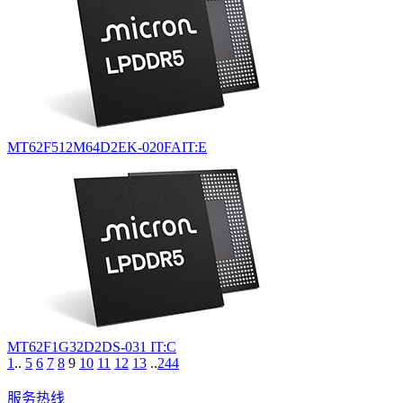
MT62F512M64D2EK-020FAIT:E
MT62F1G32D2DS-031 IT:C
1
..
5
6
7
8
9
10
11
12
13
..
244
服务热线