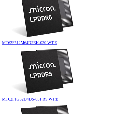
MT62F512M64D2EK-020 WT:E
MT62F1G32D4DS-031 RS WT:B