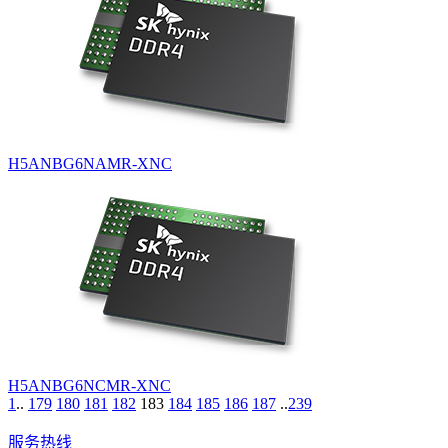
H5ANBG6NAMR-XNC
H5ANBG6NCMR-XNC
1
..
179
180
181
182
183
184
185
186
187
..
239
服务热线