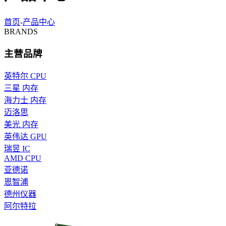
首页
-
产品中心
BRANDS
主营品牌
英特尔 CPU
三星 内存
海力士 内存
迈洛思
美光 内存
英伟达 GPU
瑞昱 IC
AMD CPU
亚德诺
恩智浦
德州仪器
阿尔特拉