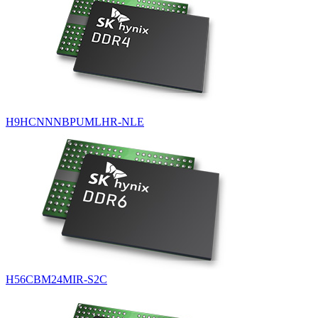
H9HCNNNBPUMLHR-NLE
H56CBM24MIR-S2C