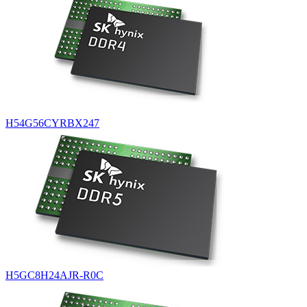
H54G56CYRBX247
H5GC8H24AJR-R0C